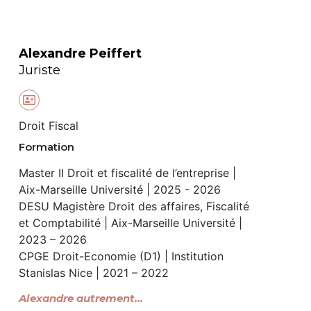
NOTRE RAISON D'ÊTRE
NOTRE IDENTITÉ
Alexandre Peiffert
SAVOIR-FAIRE
Juriste
ÉQUIPE
ON | OFF
Droit Fiscal
NOS CLIENTS
Formation
NOS PARTENAIRES
Master II Droit et fiscalité de l’entreprise |
Aix-Marseille Université | 2025 - 2026
NOUS REJOINDRE
DESU Magistère Droit des affaires, Fiscalité
CONTACT
et Comptabilité | Aix-Marseille Université |
2023 – 2026
CPGE Droit-Economie (D1) | Institution
Stanislas Nice | 2021 – 2022
Alexandre autrement...