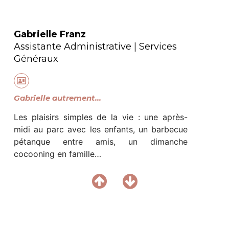
NOTRE IDENTITÉ
Gabrielle Franz
SAVOIR-FAIRE
Assistante Administrative | Services
ÉQUIPE
Généraux
ON | OFF
NOS CLIENTS
Gabrielle autrement...
NOS PARTENAIRES
Les plaisirs simples de la vie : une après-
midi au parc avec les enfants, un barbecue
NOUS REJOINDRE
pétanque entre amis, un dimanche
cocooning en famille…
CONTACT